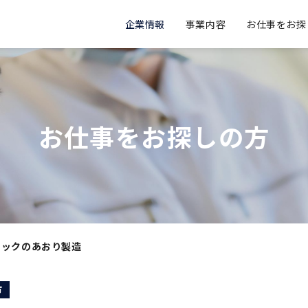
企業情報
事業内容
お仕事をお探
会社概要
業務請負
事業所一覧
バサルトファイバー
組織図
お仕事をお探しの方
ラックのあおり製造
市